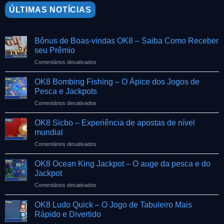
ÚLTIMAS NOTÍCIAS
Bônus de Boas-vindas OK8 – Saiba Como Receber
seu Prêmio
Comentários desativados
em
Bônus
de
OK8 Bombing Fishing – O Ápice dos Jogos de
Boas-
Pesca e Jackpots
vindas
Comentários desativados
em
OK8
OK8
–
Bombing
OK8 Sicbo – Experiência de apostas de nível
Saiba
Fishing
Como
mundial
–
Receber
Comentários desativados
em
O
seu
OK8
Ápice
Prêmio
Sicbo
OK8 Ocean King Jackpot – O auge da pesca e do
dos
–
Jogos
Jackpot
Experiência
de
Comentários desativados
em
de
Pesca
OK8
apostas
e
Ocean
OK8 Ludo Quick – O Jogo de Tabuleiro Mais
de
Jackpots
King
nível
Rápido e Divertido
Jackpot
mundial