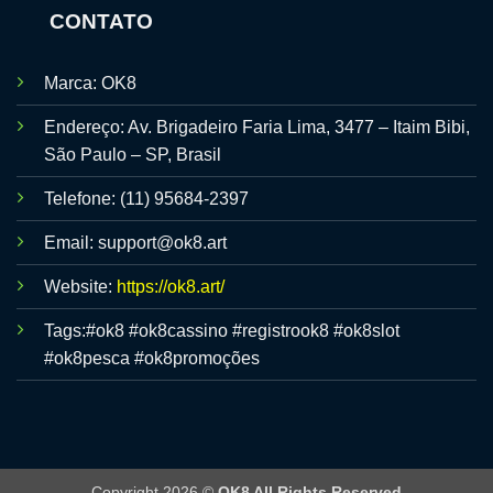
CONTATO
Marca: OK8
Endereço: Av. Brigadeiro Faria Lima, 3477 – Itaim Bibi,
São Paulo – SP, Brasil
Telefone: (11) 95684-2397
Email:
support@ok8.art
Website:
https://ok8.art/
Tags:#ok8 #ok8cassino #registrook8 #ok8slot
#ok8pesca #ok8promoções
Copyright 2026 ©
OK8 All Rights Reserved