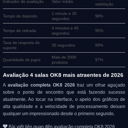
Indicador de avaliação
Valor médio
satisfação
1 minuto e 30
Tempo de depósito
98%
segundos
4 minutos e 45
Tempo de retirada
95%
segundos
Taxa de resposta do
30 segundos
99%
suporte
Mais de 2000
Quantidade de jogos
97%
produtos
Avaliação 4 salas OK8 mais atraentes de 2026
A
avaliação completa OK8 2026
traz um olhar aguçado
sobre o ponto de encontro que está fazendo sucesso
atualmente. Ao tocar na interface, o apelo dos gráficos de
alta qualidade e a velocidade de processamento deixam
qualquer um impressionado desde o primeiro segundo.
Bài viết liên quan đến avaliação completa OK8 2026