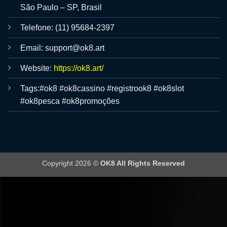
São Paulo – SP, Brasil
Telefone: (11) 95684-2397
Email:
support@ok8.art
Website:
https://ok8.art/
Tags:#ok8 #ok8cassino #registrook8 #ok8slot
#ok8pesca #ok8promoções
Copyright 2026 ©
OK8 All Rights Reserved