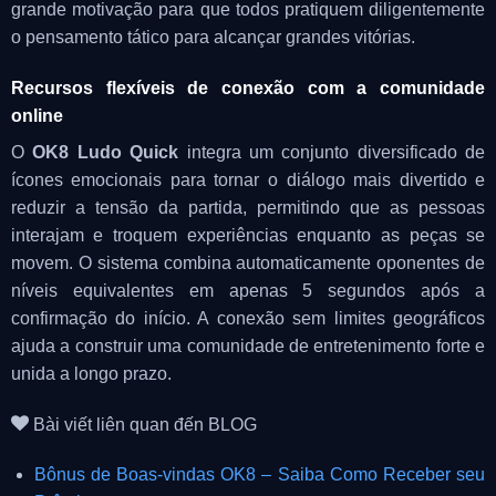
grande motivação para que todos pratiquem diligentemente
o pensamento tático para alcançar grandes vitórias.
Recursos flexíveis de conexão com a comunidade
online
O
OK8 Ludo Quick
integra um conjunto diversificado de
ícones emocionais para tornar o diálogo mais divertido e
reduzir a tensão da partida, permitindo que as pessoas
interajam e troquem experiências enquanto as peças se
movem. O sistema combina automaticamente oponentes de
níveis equivalentes em apenas 5 segundos após a
confirmação do início. A conexão sem limites geográficos
ajuda a construir uma comunidade de entretenimento forte e
unida a longo prazo.
Bài viết liên quan đến BLOG
Bônus de Boas-vindas OK8 – Saiba Como Receber seu