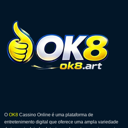
Tabuleiro
Mais
Rápido
e
Divertido
O
OK8
Cassino Online é uma plataforma de
entretenimento digital que oferece uma ampla variedade