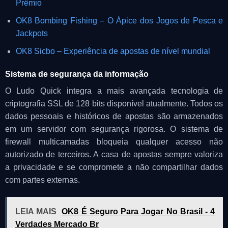
Prêmio
OK8 Bombing Fishing – O Ápice dos Jogos de Pesca e
Jackpots
OK8 Sicbo – Experiência de apostas de nível mundial
Sistema de segurança da informação
O Ludo Quick integra a mais avançada tecnologia de
criptografia SSL de 128 bits disponível atualmente. Todos os
dados pessoais e históricos de apostas são armazenados
em um servidor com segurança rigorosa. O sistema de
firewall multicamadas bloqueia qualquer acesso não
autorizado de terceiros. A casa de apostas sempre valoriza
a privacidade e se compromete a não compartilhar dados
com partes externas.
LEIA MAIS
OK8 É Seguro Para Jogar No Brasil - 4
Verdades Mercado Br