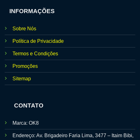
INFORMAÇÕES
Sobre Nós
Política de Privacidade
Termos e Condições
Promoções
Sitemap
CONTATO
Marca: OK8
Endereço: Av. Brigadeiro Faria Lima, 3477 – Itaim Bibi,