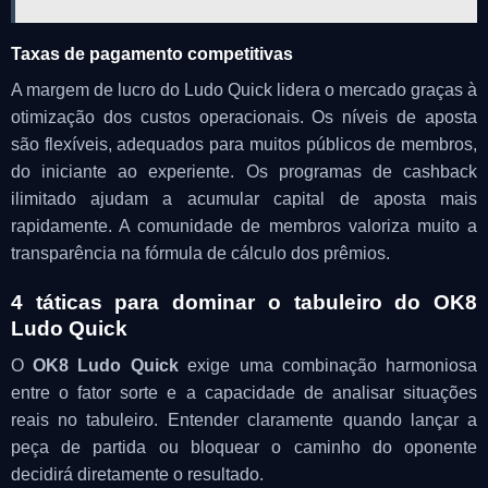
Taxas de pagamento competitivas
A margem de lucro do Ludo Quick lidera o mercado graças à
otimização dos custos operacionais. Os níveis de aposta
são flexíveis, adequados para muitos públicos de membros,
do iniciante ao experiente. Os programas de cashback
ilimitado ajudam a acumular capital de aposta mais
rapidamente. A comunidade de membros valoriza muito a
transparência na fórmula de cálculo dos prêmios.
4 táticas para dominar o tabuleiro do OK8
Ludo Quick
O
OK8 Ludo Quick
exige uma combinação harmoniosa
entre o fator sorte e a capacidade de analisar situações
reais no tabuleiro. Entender claramente quando lançar a
peça de partida ou bloquear o caminho do oponente
decidirá diretamente o resultado.