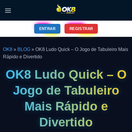
ENTRAR
REGISTRAR
OK8
»
BLOG
»
OK8 Ludo Quick – O Jogo de Tabuleiro Mais
Rápido e Divertido
OK8 Ludo Quick – O
Jogo de Tabuleiro
Mais Rápido e
Divertido