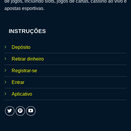
de jogos, incluindo slots, jogos de cartas, cassino ao vivo e
apostas esportivas.
INSTRUÇÕES
Depósito
Retirar dinheiro
Registrar-se
Entrar
Aplicativo